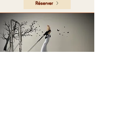
Réserver
Pilates avec
machines
(reformer, chair, barrel, cadillac)