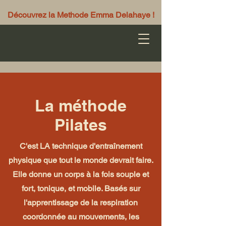
Découvrez la Methode Emma Delahaye !
La méthode
Pilates
C'est LA technique d'entraînement
physique que tout le monde devrait faire.
Elle donne un corps à la fois souple et
fort, tonique, et mobile. Basés sur
l'apprentissage de la respiration
coordonnée au mouvements, les